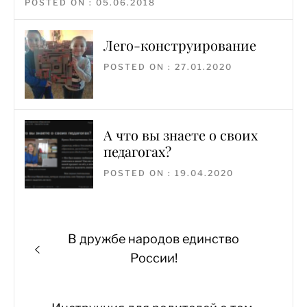
POSTED ON : 05.06.2018
Лего-конструирование
POSTED ON : 27.01.2020
А что вы знаете о своих
педагогах?
POSTED ON : 19.04.2020
Навигация
Previous
В дружбе народов единство
по
post:
России!
записям