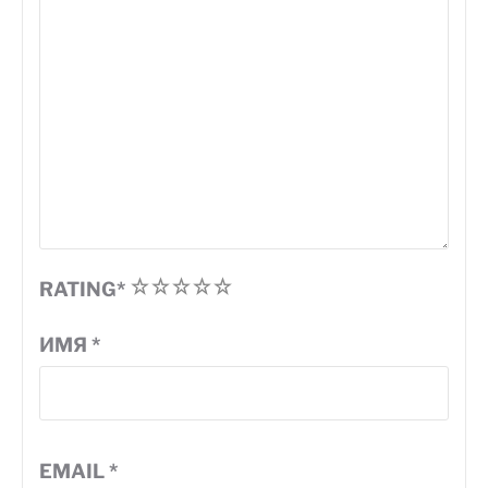
1
2
3
4
5
RATING
*
ИМЯ
*
EMAIL
*